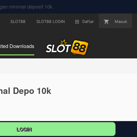
an minimal deposit 10k.
SLOT88
SLOT88 LOGIN
Daftar
Masuk
ited Downloads
mal Depo 10k
LOGIN