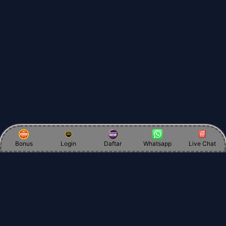
Bonus
Login
Daftar
Whatsapp
Live Chat
Item Details