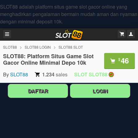
SLOT88 adalah platform situs game slot gacor online yang
menghadirkan pengalaman bermain mudah aman dan nyaman
dengan minimal deposit 10k.
SLOT88
SLOT88 LOGIN
SLOT88 SLOT
SLOT88: Platform Situs Game Slot
46
$
Gacor Online Minimal Depo 10k
By
SLOT88
1.234
sales
SLOT SLOT88
DAFTAR
LOGIN